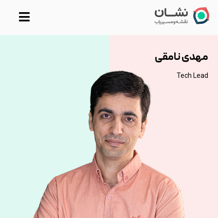
رش
ه
حتوا
مهدی نامقی
Tech Lead