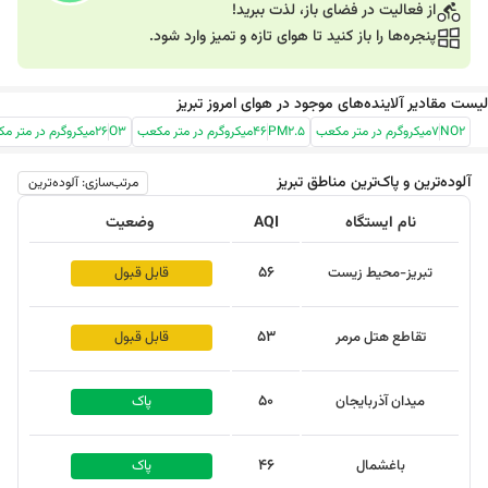
از فعالیت در فضای باز، لذت ببرید!
پنجره‌ها را باز کنید تا هوای تازه و تمیز وارد شود.
لیست مقادیر آلاینده‌های موجود در هوای امروز تبریز
NO2
7
میکروگرم در متر مکعب
PM2.5
46
میکروگرم در متر مکعب
O3
26
میکروگرم در متر م
آلوده‌ترین و پاک‌ترین مناطق
تبریز
مرتب‌سازی: آلوده‌ترین
نام ایستگاه
AQI
وضعیت
56
تبریز-محیط زیست
قابل قبول
53
تقاطع هتل مرمر
قابل قبول
50
میدان آذربایجان
پاک
نمایش نقشه
46
باغشمال
پاک