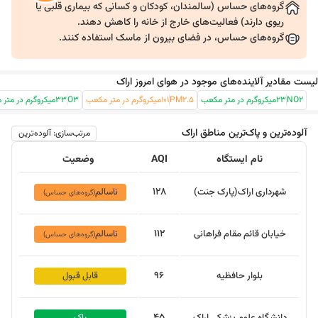
گروه‌های حساس (سالمندان، کودکان و کسانی که بیماری قلبی یا
ریوی دارند) فعالیت‌های خارج از خانه را کاهش دهند.
گروه‌های حساس، در فضای بیرون از ماسک استفاده کنند.
لیست مقادیر آلاینده‌های موجود در هوای امروز اراک
NO2
23
میکروگرم در متر مکعب
PM2.5
101
میکروگرم در متر مکعب
O3
33
میکروگرم در متر
آلوده‌ترین و پاک‌ترین مناطق
اراک
مرتب‌سازی: آلوده‌ترین
نام ایستگاه
AQI
وضعیت
128
شهرداری اراک(پارک جنت)
ناسالم
(گروه‌های حساس)
112
خیابان قائم مقام فراهانی
ناسالم
(گروه‌های حساس)
96
بلوار حافظیه
قابل قبول
نمایش نقشه