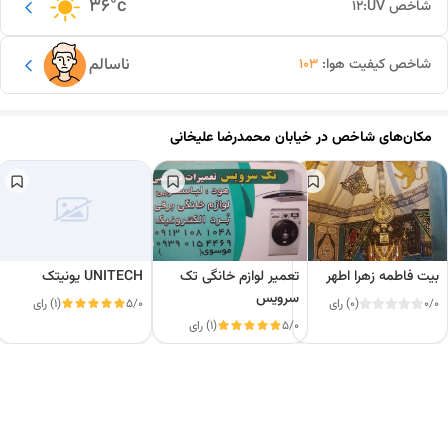
36
°c
شاخص UV:
12
ناسالم
شاخص کیفیت هوا:
103
مکان‌های شاخص در
خیابان محمدرضا علیخانی
بیت فاطمه زهرا اطهر
تعمیر لوازم خانگی تک
UNITECH یونیتک
سرویس
0/0
(0) رای
5/0
(1) رای
5/0
(1) رای
این دور و بر