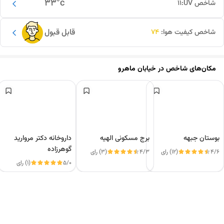
33
°c
شاخص UV:
11
قابل قبول
شاخص کیفیت هوا:
74
مکان‌های شاخص در
خیابان ماهرو
بوستان جبهه
برج مسکونی الهیه
داروخانه دکتر مروارید
گوهرزاده
4/6
(12) رای
4/3
(3) رای
5/0
(1) رای
این دور و بر