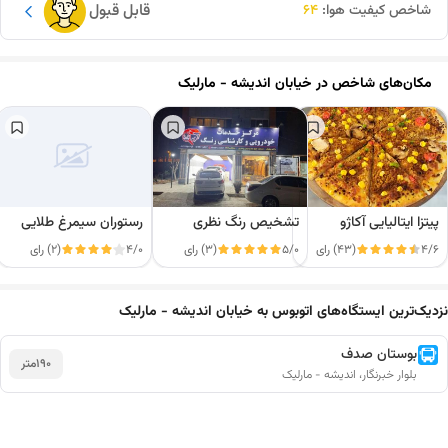
قابل قبول
شاخص کیفیت هوا:
64
مکان‌های شاخص در
خیابان اندیشه - مارلیک
پیتزا ایتالیایی آکاژو
تشخیص رنگ نظری
رستوران سیمرغ طلایی
4/6
(43) رای
5/0
(3) رای
4/0
(2) رای
نزدیک‌ترین ایستگاه‌های اتوبوس به خیابان اندیشه - مارلیک
این دور و بر
بوستان صدف
190
متر
بلوار خبرنگار، اندیشه - مارلیک