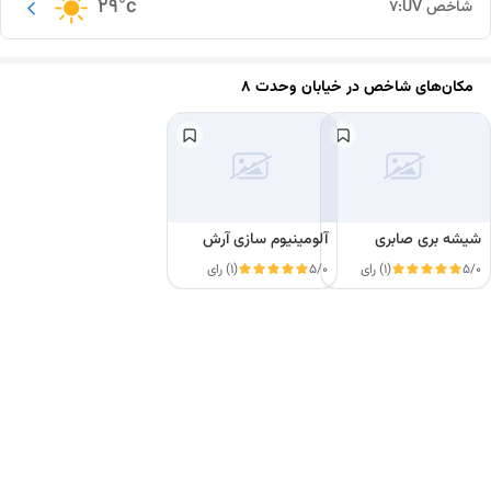
29
°c
شاخص UV:
7
مکان‌های شاخص در
خیابان وحدت ۸
شیشه بری صابری
آلومینیوم سازی آرش
5/0
(1) رای
5/0
(1) رای
این دور و بر