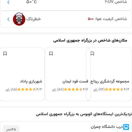
50
°c
شاخص UV:
2
خطرناک
شاخص کیفیت هوا:
500
مکان‌های شاخص در
بزرگراه جمهوری اسلامی
مجموعه گردشگری ریتاج
فست فود ایمان
شهربازی پاداد
4/4
(114) رای
4/6
(57) رای
4/3
(85) رای
این دور و بر
نزدیک‌ترین ایستگاه‌های اتوبوس به بزرگراه جمهوری اسلامی
درب دانشگاه چمران
145
متر