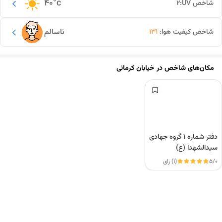
40
°c
شاخص UV:
2
ناسالم
شاخص کیفیت هوا:
131
مکان‌های شاخص در
خیابان کرمانی
دفتر شماره ۱ گروه جهادی
سیدالشهدا (ع)
5/0
(1) رای
این دور و بر