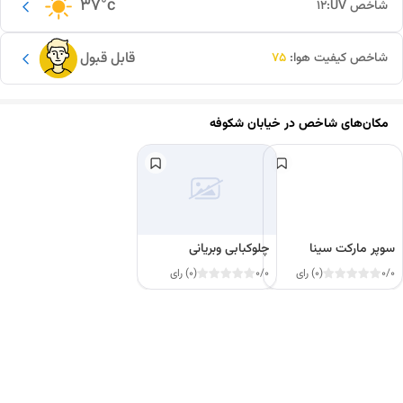
37
°c
شاخص UV:
12
قابل قبول
شاخص کیفیت هوا:
75
مکان‌های شاخص در
خیابان شکوفه
سوپر مارکت سینا
چلوکبابی وبریانی
0/0
(0) رای
0/0
(0) رای
این دور و بر