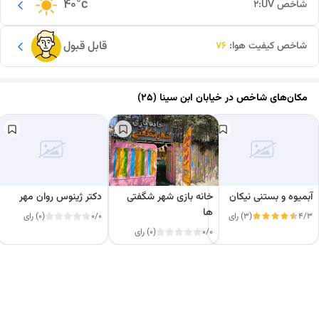
40
°c
شاخص UV:
2
قابل قبول
شاخص کیفیت هوا:
76
مکان‌های شاخص در
خیابان ابن سینا (۲۵)
آبمیوه و بستنی نیکان
خانه بازی شهر شگفتی
دکتر ژینوس روان مهر
ها
4/3
(3) رای
0/0
(0) رای
0/0
(0) رای
این دور و بر