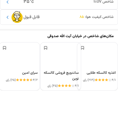
35
°c
شاخص UV:
11
قابل قبول
شاخص کیفیت هوا:
85
مکان‌های شاخص در
خیابان آیت الله صدوقی
اغذیه کالسکه طلایی
ساندویچ فروشی کالسکه
سرای امین
نوین
4/1
(279) رای
4/2
(25) رای
4/1
(45) رای
این دور و بر