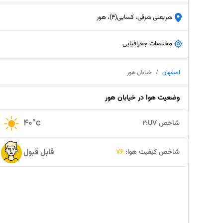
شریعتی شرقی، کسایی(4)، هور
مختصات جغرافیایی
اصفهان
/
خیابان هور
وضعیت هوا در
خیابان هور
40
°c
شاخص UV:
2
قابل قبول
شاخص کیفیت هوا:
76