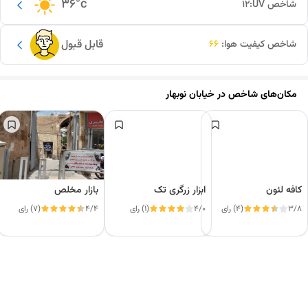
36
°c
شاخص UV:
12
قابل قبول
شاخص کیفیت هوا:
66
مکان‌های شاخص در
خیابان نوبهار
کافه لئون
ابزار زرگری تک
بازار مخلص
3/8
(4) رای
4/0
(1) رای
4/4
(7) رای
این دور و بر