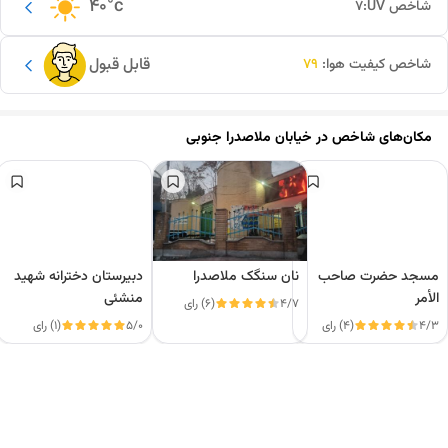
40
°c
شاخص UV:
7
قابل قبول
شاخص کیفیت هوا:
79
مکان‌های شاخص در
خیابان ملاصدرا جنوبی
مسجد حضرت صاحب
نان سنگک ملاصدرا
دبیرستان دخترانه شهید
الأمر
منشئی
4/7
(6) رای
4/3
(4) رای
5/0
(1) رای
این دور و بر