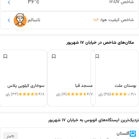
36
°c
شاخص UV:
12
ناسالم
شاخص کیفیت هوا:
106
مکان‌های شاخص در
خیابان ۱۷ شهریور
بوستان ملت
مسجد قبا
سوخاری کیلویی پلاس
4/0
(35) رای
4/7
(19) رای
4/8
(33) رای
این دور و بر
نزدیک‌ترین ایستگاه‌های اتوبوس به خیابان ۱۷ شهریور
گلستان
91
متر