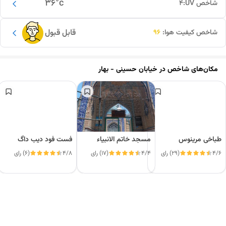
36
°c
شاخص UV:
4
قابل قبول
شاخص کیفیت هوا:
96
مکان‌های شاخص در
خیابان حسینی - بهار
طباخی مرینوس
مسجد خاتم الانبیاء
فست فود دیب داگ
4/6
(29) رای
4/4
(17) رای
4/8
(6) رای
این دور و بر