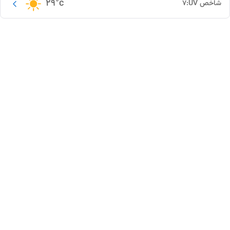
29
°c
شاخص UV:
7
این دور و بر