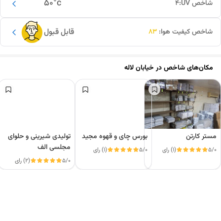
50
°c
شاخص UV:
4
قابل قبول
شاخص کیفیت هوا:
83
مکان‌های شاخص در
خیابان لاله
مستر کارتن
بورس چای و قهوه مجید
تولیدی شیرینی و حلوای
مجلسی الف
5/0
(1) رای
5/0
(1) رای
5/0
(2) رای
این دور و بر