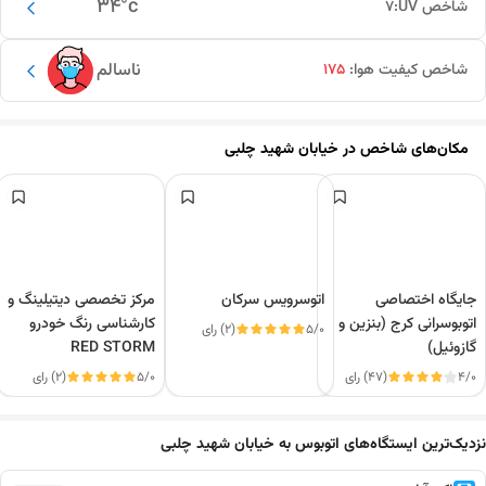
34
°c
شاخص UV:
7
ناسالم
شاخص کیفیت هوا:
175
مکان‌های شاخص در
خیابان شهید چلبی
جایگاه اختصاصی
اتوسرویس سرکان
مرکز تخصصی دیتیلینگ و
اتوبوسرانی کرج (بنزین و
کارشناسی رنگ خودرو
5/0
(2) رای
گازوئیل)
RED STORM
4/0
(47) رای
5/0
(2) رای
این دور و بر
نزدیک‌ترین ایستگاه‌های اتوبوس به خیابان شهید چلبی