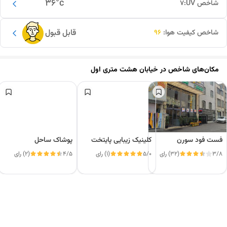
36
°c
شاخص UV:
7
قابل قبول
شاخص کیفیت هوا:
96
مکان‌های شاخص در
خیابان هشت متری اول
فست فود سورن
کلینیک زیبایی پایتخت
پوشاک ساحل
3/8
(32) رای
5/0
(1) رای
4/5
(2) رای
این دور و بر