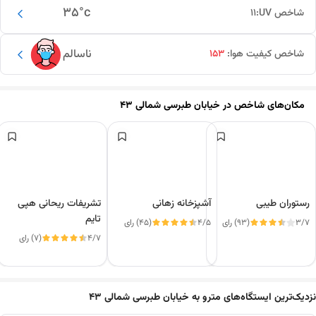
35
°c
شاخص UV:
11
ناسالم
شاخص کیفیت هوا:
153
مکان‌های شاخص در
خیابان طبرسی شمالی 43
رستوران طیبی
آشپزخانه زهانی
تشریفات ریحانی هپی
تایم
3/7
(93) رای
4/5
(45) رای
4/7
(7) رای
این دور و بر
نزدیک‌ترین ایستگاه‌های مترو به خیابان طبرسی شمالی 43