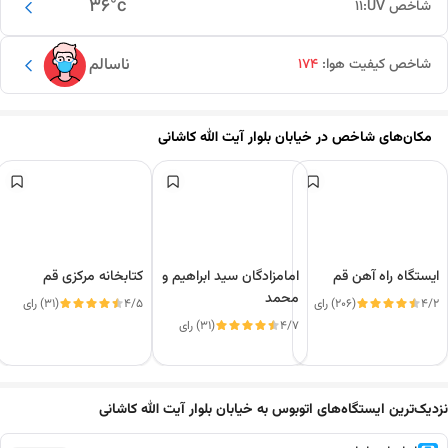
36
°c
شاخص UV:
11
ناسالم
شاخص کیفیت هوا:
174
مکان‌های شاخص در
خیابان بلوار آیت الله کاشانی
ایستگاه راه آهن قم
امامزادگان سید ابراهیم و
کتابخانه مرکزی قم
محمد
4/2
(206) رای
4/5
(31) رای
4/7
(31) رای
این دور و بر
نزدیک‌ترین ایستگاه‌های اتوبوس به خیابان بلوار آیت الله کاشانی