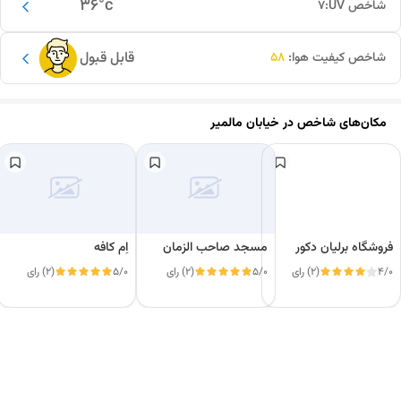
36
°c
شاخص UV:
7
قابل قبول
شاخص کیفیت هوا:
58
مکان‌های شاخص در
خیابان مالمیر
فروشگاه برلیان دکور
مسجد صاحب الزمان
اِم کافه
4/0
(2) رای
5/0
(2) رای
5/0
(2) رای
این دور و بر