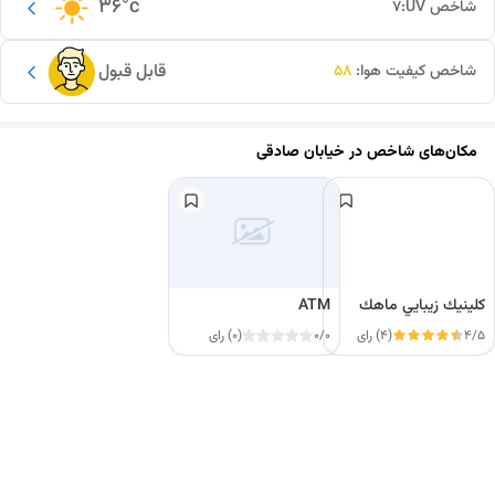
36
°c
شاخص UV:
7
قابل قبول
شاخص کیفیت هوا:
58
مکان‌های شاخص در
خیابان صادقی
كلينيك زيبايي ماهك
ATM
4/5
(4) رای
0/0
(0) رای
این دور و بر