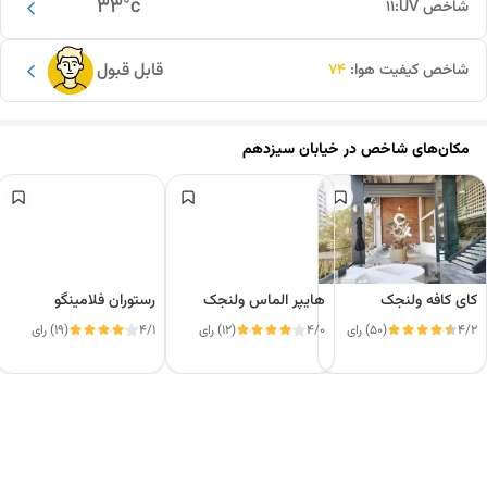
33
°c
شاخص UV:
11
قابل قبول
شاخص کیفیت هوا:
74
مکان‌های شاخص در
خیابان سیزدهم
کای کافه ولنجک
هایپر الماس ولنجک
رستوران فلامینگو
4/2
(50) رای
4/0
(12) رای
4/1
(19) رای
این دور و بر