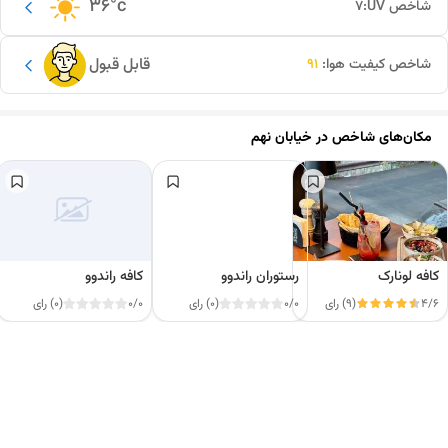
36
°c
شاخص UV:
7
قابل قبول
شاخص کیفیت هوا:
91
مکان‌های شاخص در
خیابان نهم
کافه لونارک
رستوران راندوو
کافه راندوو
4/6
(9) رای
0/0
(0) رای
0/0
(0) رای
این دور و بر