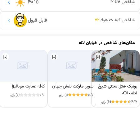
40
°c
شاخص UV:
2
قابل قبول
شاخص کیفیت هوا:
72
مکان‌های شاخص در
خیابان لاله
بوتیک هتل سنتی شیخ
سوپر مارکت نقش جهان
کافه عمارت مونالیزا
لطف الله
5/0
(1) رای
0/0
(0) رای
4/7
(6) رای
این دور و بر