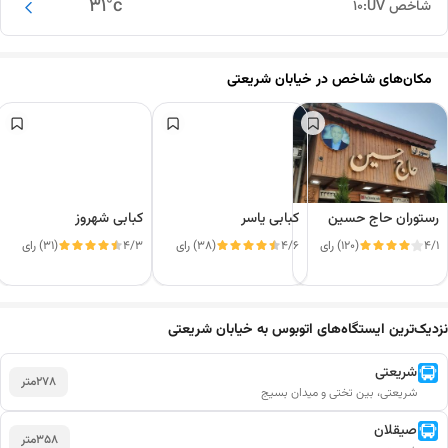
31
°c
شاخص UV:
10
مکان‌های شاخص در
خیابان شریعتی
رستوران حاج حسین
کبابی یاسر
کبابی شهروز
4/1
(120) رای
4/6
(38) رای
4/3
(31) رای
نزدیک‌ترین ایستگاه‌های اتوبوس به خیابان شریعتی
این دور و بر
شریعتی
278
متر
شریعتی، بین تختی و میدان بسیج
صیقلان
358
متر