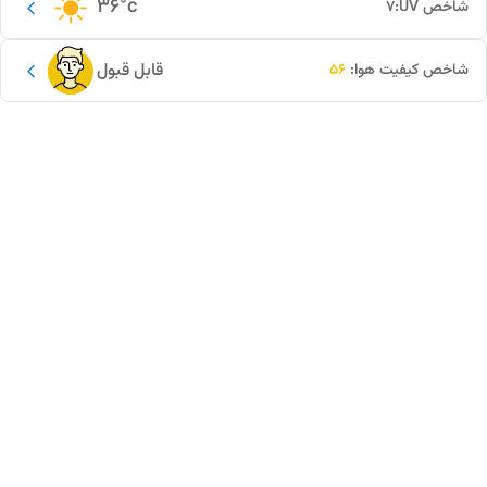
36
°c
شاخص UV:
7
قابل قبول
شاخص کیفیت هوا:
56
این دور و بر