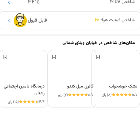
36
°c
شاخص UV:
12
قابل قبول
شاخص کیفیت هوا:
65
مکان‌های شاخص در
خیابان ویلای شمالی
تشک خوشخواب
گالری مبل کندو
درمانگاه تامین اجتماعی
رهنان
5/0
(8) رای
5/0
(2) رای
4/9
(15) رای
این دور و بر