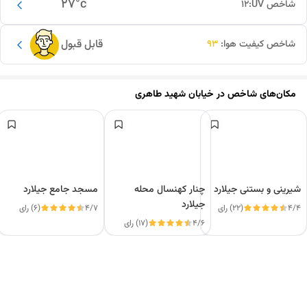
27
°c
شاخص UV:
12
قابل قبول
شاخص کیفیت هوا:
93
مکان‌های شاخص در
خیابان شهید طاهری
شیرینی و بستنی جیلارد
چنار کهنسال محله
مسجد جامع جیلارد
جیلارد
4/4
(22) رای
4/7
(6) رای
4/6
(17) رای
این دور و بر