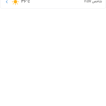
36
°c
شاخص UV:
2
این دور و بر