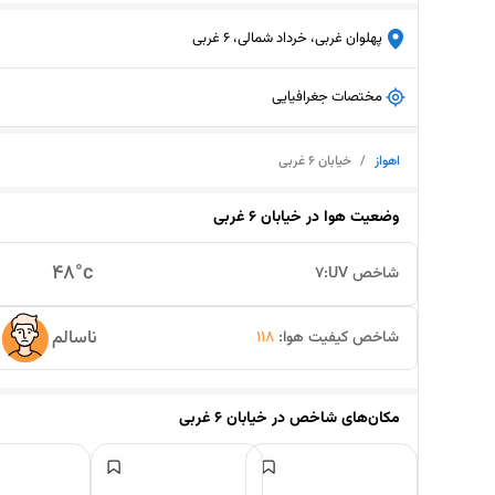
پهلوان غربی، خرداد شمالی، 6 غربی
مختصات جغرافیایی
اهواز
/
خیابان ۶ غربی
وضعیت هوا در
خیابان ۶ غربی
48
°c
شاخص UV:
7
ناسالم
شاخص کیفیت هوا:
118
مکان‌های شاخص در
خیابان ۶ غربی