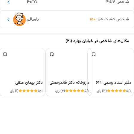
40
°c
شاخص UV:
4
ناسالم
شاخص کیفیت هوا:
150
مکان‌های شاخص در
خیابان بهاره (21)
دفتر اسناد رسمی ۶۲۲
داروخانه دکتر قائدرحمتی
دکتر پیمان متقی
5/0
(3) رای
5/0
(4) رای
5/0
(1) رای
این دور و بر