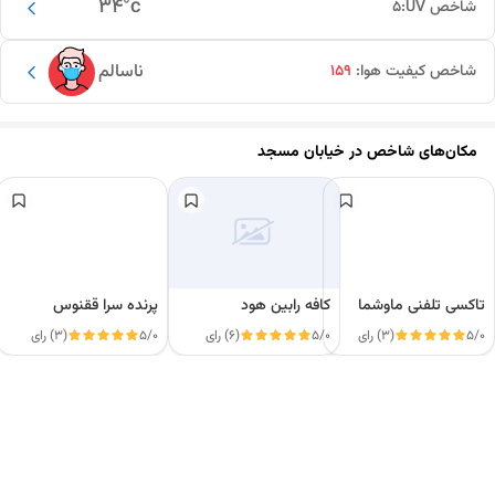
34
°c
شاخص UV:
5
ناسالم
شاخص کیفیت هوا:
159
مکان‌های شاخص در
خیابان مسجد
تاکسی تلفنی ماوشما
کافه رابین هود
پرنده سرا ققنوس
5/0
(3) رای
5/0
(6) رای
5/0
(3) رای
این دور و بر