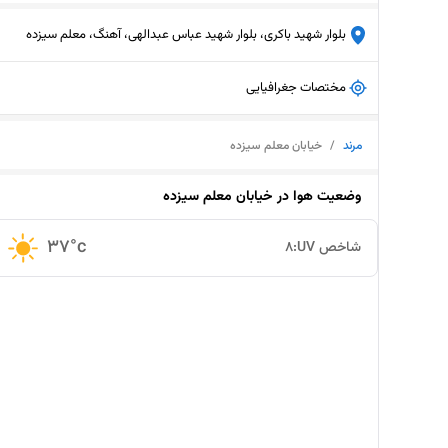
بلوار شهید باکری، بلوار شهید عباس عبدالهی، آهنگ، معلم سیزده
مختصات جغرافیایی
مرند
/
خیابان معلم سیزده
وضعیت هوا در
خیابان معلم سیزده
37
°c
شاخص UV:
8