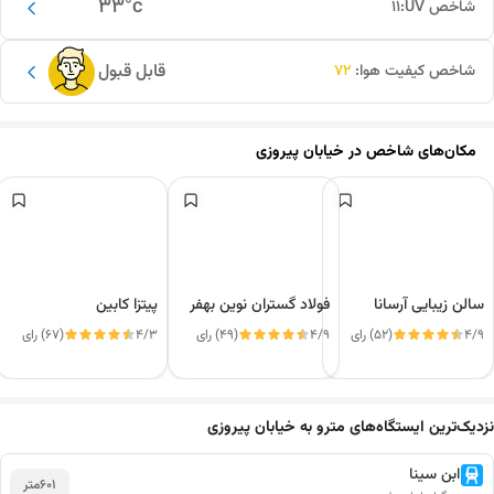
33
°c
شاخص UV:
11
قابل قبول
شاخص کیفیت هوا:
72
مکان‌های شاخص در
خیابان پیروزی
سالن زیبایی آرسانا
فولاد گستران نوین بهفر
پیتزا کابین
4/9
(52) رای
4/9
(49) رای
4/3
(67) رای
این دور و بر
نزدیک‌ترین ایستگاه‌های مترو به خیابان پیروزی
ابن سینا
601
متر