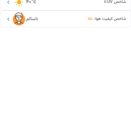
40
°c
شاخص UV:
7
ناسالم
شاخص کیفیت هوا:
150
این دور و بر