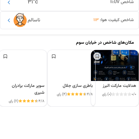
31
°c
شاخص UV:
11
ناسالم
شاخص کیفیت هوا:
113
مکان‌های شاخص در
خیابان سوم
هدلایت مارکت البرز
باطری سازی جلال
سوپر مارکت برادران
شیری
0/0
(0) رای
4/8
(4) رای
4/8
(6) رای
این دور و بر