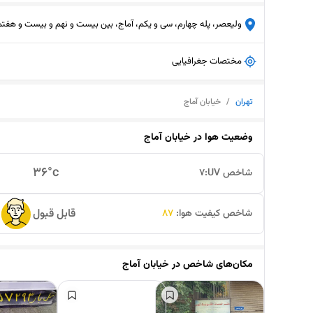
ولیعصر، پله چهارم، سی و یکم، آماج، بین بیست و نهم و بیست و هفتم
مختصات جغرافیایی
تهران
/
خیابان آماج
وضعیت هوا در
خیابان آماج
36
°c
شاخص UV:
7
قابل قبول
شاخص کیفیت هوا:
87
مکان‌های شاخص در
خیابان آماج