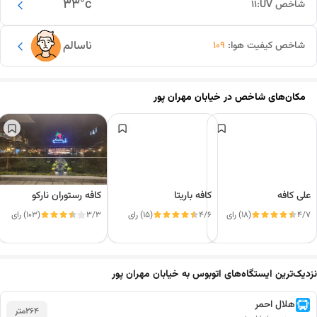
33
°c
شاخص UV:
11
ناسالم
شاخص کیفیت هوا:
109
مکان‌های شاخص در
خیابان مهران پور
علی کافه
کافه باریتا
کافه رستوران نارکو
4/7
(18) رای
4/6
(15) رای
3/3
(103) رای
این دور و بر
نزدیک‌ترین ایستگاه‌های اتوبوس به خیابان مهران پور
هلال احمر
264
متر