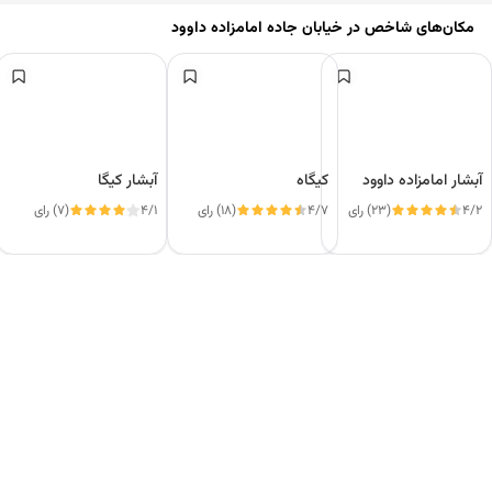
مکان‌های شاخص در
خیابان جاده امامزاده داوود
آبشار امامزاده داوود
کیگاه
آبشار کیگا
4/2
(23) رای
4/7
(18) رای
4/1
(7) رای
این دور و بر