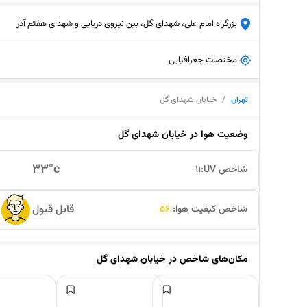
بزرگراه امام علی، شهدای گل، بین نیروی دریایی و شهدای هفتم آذر
مختصات جغرافیایی
تهران
/
خیابان شهدای گل
وضعیت هوا در
خیابان شهدای گل
33
°c
شاخص UV:
11
قابل قبول
شاخص کیفیت هوا:
56
مکان‌های شاخص در
خیابان شهدای گل