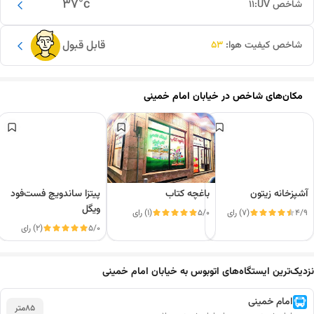
37
°c
شاخص UV:
11
قابل قبول
شاخص کیفیت هوا:
53
مکان‌های شاخص در
خیابان امام خمینی
آشپزخانه زیتون
باغچه کتاب
پیتزا ساندویچ فست‌فود
ویگل
4/9
(7) رای
5/0
(1) رای
5/0
(2) رای
این دور و بر
نزدیک‌ترین ایستگاه‌های اتوبوس به خیابان امام خمینی
امام خمینی
85
متر