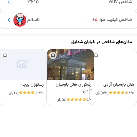
36
°c
شاخص UV:
7
ناسالم
شاخص کیفیت هوا:
165
مکان‌های شاخص در
خیابان شقایق
هتل پارسیان آزادی
رستوران هتل پارسیان
رستوران بیچه
آزادی
4/5
(143) رای
4/0
(7) رای
5/0
(5) رای
این دور و بر