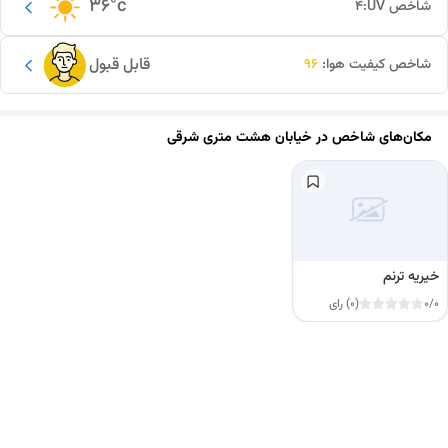
36
°c
شاخص UV:
4
قابل قبول
شاخص کیفیت هوا:
96
مکان‌های شاخص در
خیابان هشت متری شرقی
خیریه ترنم
0/0
(0) رای
این دور و بر