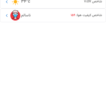
34
°c
شاخص UV:
7
ناسالم
شاخص کیفیت هوا:
159
این دور و بر