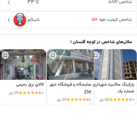
34
°c
شاخص UV:
5
ناسالم
شاخص کیفیت هوا:
159
مکان‌های شاخص در
کوچه گلستان ۱
پارکینگ مکانیزه شهرداری
نمایشگاه و فروشگاه شهر
کالای برق رحیمی
شماره یک
چراغ
5/0
(4) رای
5/0
(5) رای
5/0
(6) رای
این دور و بر