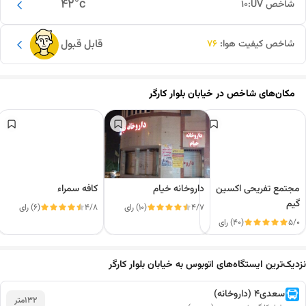
42
°c
شاخص UV:
10
قابل قبول
شاخص کیفیت هوا:
76
مکان‌های شاخص در
خیابان بلوار کارگر
مجتمع تفریحی اکسین
داروخانه خیام
کافه سمراء
گیم
4/7
(10) رای
4/8
(6) رای
5/0
(40) رای
این دور و بر
نزدیک‌ترین ایستگاه‌های اتوبوس به خیابان بلوار کارگر
سعدی4 (داروخانه)
132
متر